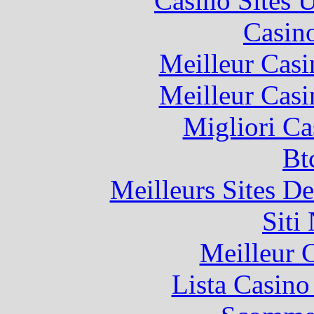
Casino Sites
Casin
Meilleur Casi
Meilleur Casi
Migliori Ca
Bt
Meilleurs Sites De
Siti
Meilleur 
Lista Casin