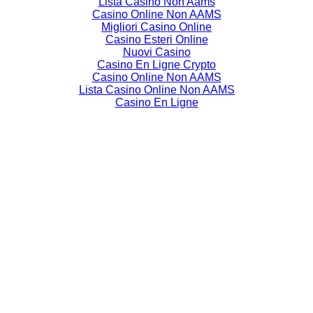
Lista Casino Non Aams
Casino Online Non AAMS
Migliori Casino Online
Casino Esteri Online
Nuovi Casino
Casino En Ligne Crypto
Casino Online Non AAMS
Lista Casino Online Non AAMS
Casino En Ligne